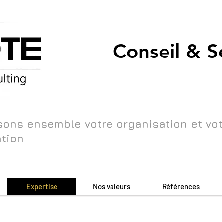
Conseil & S
sons ensemble votre organisation et vo
ation
Expertise
Nos valeurs
Références