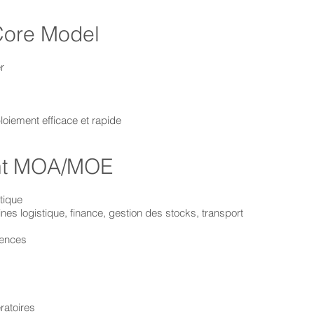
Core Model
r
iement efficace et rapide
nt MOA/MOE
tique
nes logistique, finance, gestion des stocks, transport
tences
ratoires