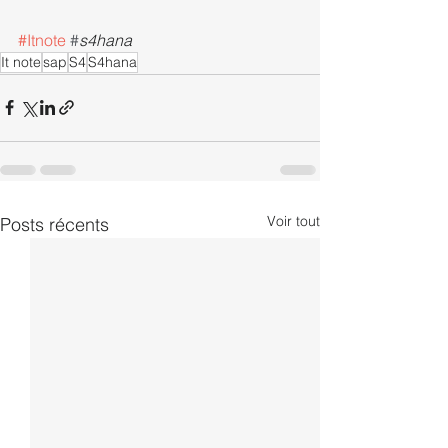
#Itnote
#
s4hana
It note
sap
S4
S4hana
Voir tout
Posts récents