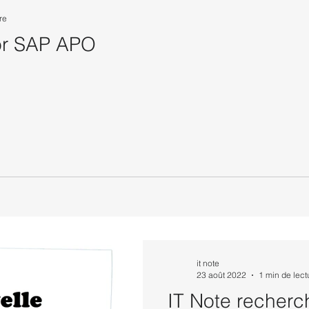
re
or SAP APO
it note
23 août 2022
1 min de lect
IT Note recherc