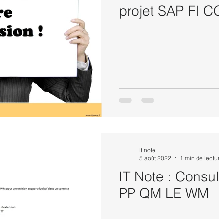
projet SAP FI C
it note
5 août 2022
1 min de lectu
IT Note : Consu
PP QM LE WM