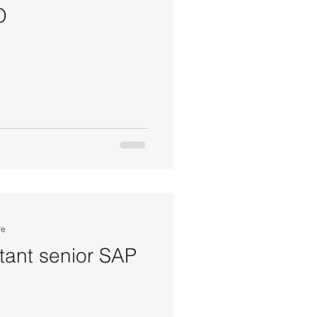
O
re
ltant senior SAP