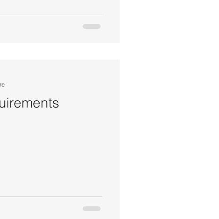
re
uirements