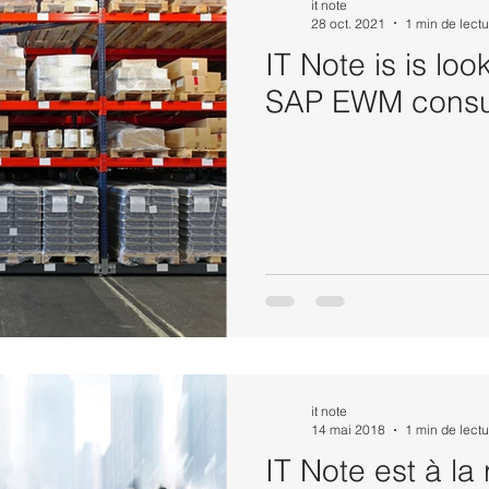
it note
28 oct. 2021
1 min de lectu
IT Note is is loo
SAP EWM consu
it note
14 mai 2018
1 min de lectu
IT Note est à la