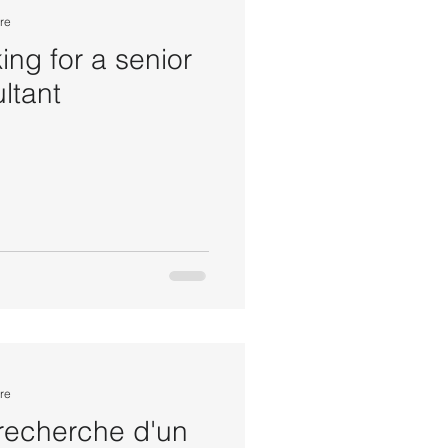
re
king for a senior
ltant
re
 recherche d'un