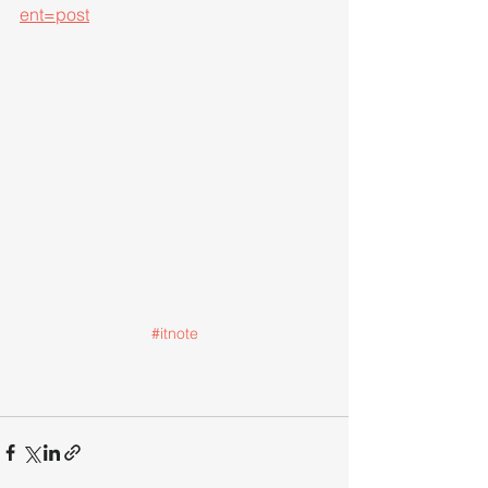
ent=post
#itnote