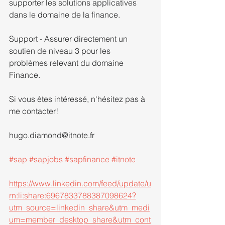
supporter les solutions applicatives 
dans le domaine de la finance.
Support - Assurer directement un 
soutien de niveau 3 pour les 
problèmes relevant du domaine 
Finance.
Si vous êtes intéressé, n'hésitez pas à 
me contacter!
hugo.diamond@itnote.fr
#sap
#sapjobs
#sapfinance
#itnote
https://www.linkedin.com/feed/update/u
rn:li:share:6967833788387098624?
utm_source=linkedin_share&utm_medi
um=member_desktop_share&utm_cont