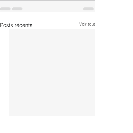
Voir tout
Posts récents
Consultant senior SAP
Consultant SAP